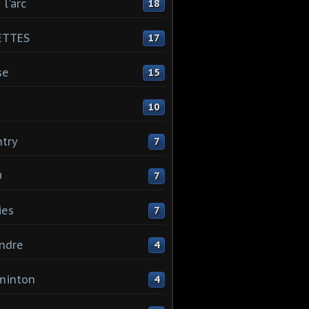
 l'arc
18
ETTES
17
se
15
10
try
7
O
7
ies
7
ndre
4
minton
4