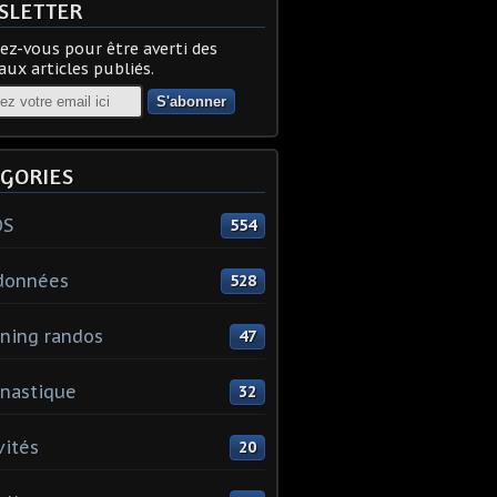
SLETTER
z-vous pour être averti des
ux articles publiés.
GORIES
OS
554
données
528
ning randos
47
nastique
32
vités
20