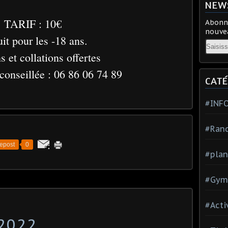
NEW
TARIF : 10€
Abonne
nouvea
it pour les -18 ans.
Email
 et collations offertes
conseillée : 06 86 06 74 89
CATÉ
#INF
#Ran
epost
0
#plan
#Gym
#Acti
2022