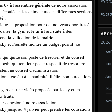
#YOG
s 87 à l'assemblée générale de notre association.
ée écoulée et les animateurs des différentes sections
#Stat
té .
iqué la proposition pour de nouveaux horaires à
danse, la gym et le tir à l'arc suite à des
ARC
ttend la validation de la mairie.
2026
cky et Pierrette montre un budget positif; ce
Ao
qui quitte son poste de trésorier et du conseil
sabeth quittent leur poste respectif de trésorière-
Juil
stent au conseil d'administration.
on a été élu à l'unanimité, il élira son bureau lors
Jui
Mai
regardant une vidéo proposée par Jacky et en
x fruits.
Avri
ur adhésion à notre association.
acky jusqu'au 4 janvier peut prendre les cotisations,