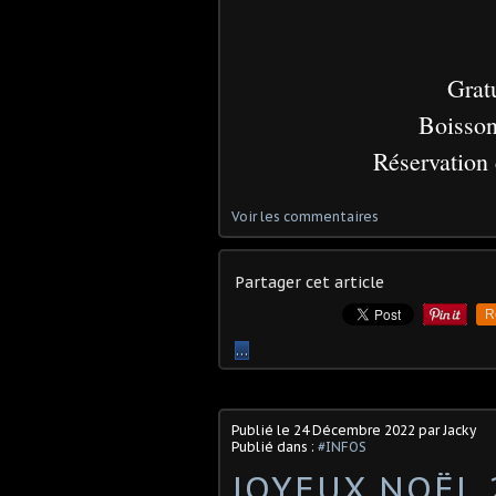
Gratu
Boissons
Réservation 
Voir les commentaires
Partager cet article
R
…
Publié le
24 Décembre 2022
par Jacky
Publié dans :
#INFOS
JOYEUX NOËL 