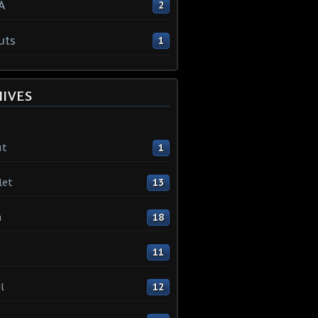
A
2
uts
1
HIVES
ût
1
let
13
n
18
11
l
12