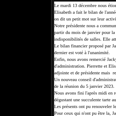
Le mardi 13 décembre nous étion
Elisabeth a fait le bilan de l'ann
on dit un petit mot sur leur activi
Notre présidente nous a commun
partir du mois de janvier pour la 
indisponibilités de salles. Elle a
Le bilan financier proposé par Ja
dernier est voté à l'unanimité.
Enfin, nous avons remercié Jacky 
d'administration. Pierrette et Eli
adjointe et de présidente mais re
Un nouveau conseil d'administrati
de la réunion du 5 janvier 2023.
Nous avons fini l'après midi en 
dégustant une succulente tarte au
Les présents ont pu renouveler le
Pour ceux qui n'ont pu être la, J