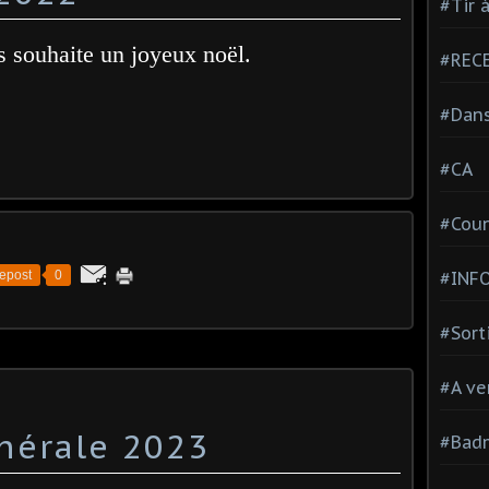
#Tir à
 souhaite un joyeux noël.
#REC
#Dan
#CA
#Coun
epost
0
#INF
#Sort
#A ve
nérale 2023
#Bad