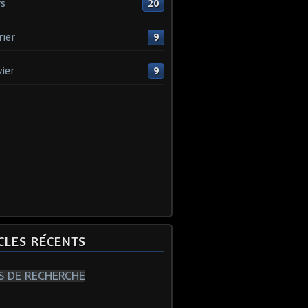
s
20
rier
9
vier
9
CLES RÉCENTS